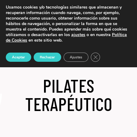
Usamos cookies y/o tecnologías similares que almacenan y
644 23 77 00
recuperan información cuando navega, como, por ejemplo,
reconocerle como usuario, obtener información sobre sus
hábitos de navegación, o personalizar la forma en que se
muestra el contenido. Puedes aprender más sobre qué cookies
utilizamos o desactivarlas en los
ajustes
o en nuestra
Política
de Cookies
en este sitio web.
Cerrar el banner de 
Aceptar
Rechazar
Ajustes
PILATES
TERAPÉUTICO