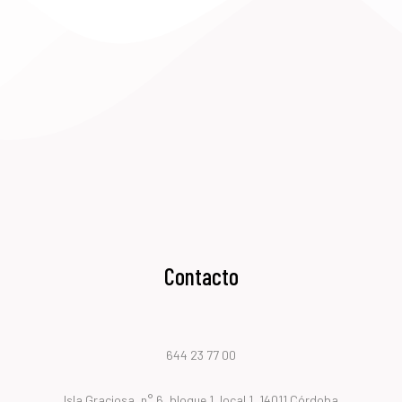
Contacto
644 23 77 00
Isla Graciosa, n° 6, bloque 1, local 1, 14011 Córdoba